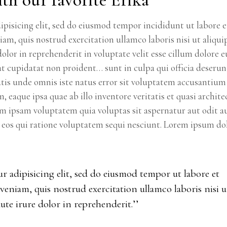
pisicing elit, sed do eiusmod tempor incididunt ut labore e
m, quis nostrud exercitation ullamco laboris nisi ut aliqui
lor in reprehenderit in voluptate velit esse cillum dolore e
cat cupidatat non proident… sunt in culpa qui officia deserun
atis unde omnis iste natus error sit voluptatem accusantium
aque ipsa quae ab illo inventore veritatis et quasi archite
im ipsam voluptatem quia voluptas sit aspernatur aut odit a
 eos qui ratione voluptatem sequi nesciunt. Lorem ipsum do
r adipisicing elit, sed do eiusmod tempor ut labore et
eniam, quis nostrud exercitation ullamco laboris nisi u
te irure dolor in reprehenderit.’’