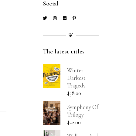
Social
❦
The latest titles
Winter
Darkest
Tragedy
$
38.00
Symphony Of
Trilogy
$
22.00