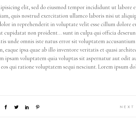
pisicing elit, sed do eiusmod tempor incididunt ut labore e
m, quis nostrud exercitation ullamco laboris nisi ut aliqui
lor in reprehenderit in voluptate velit esse cillum dolore e
cat cupidatat non proident… sunt in culpa qui officia deserun
atis unde omnis iste natus error sit voluptatem accusantium
aque ipsa quae ab illo inventore veritatis et quasi archite
im ipsam voluptatem quia voluptas sit aspernatur aut odit a
 eos qui ratione voluptatem sequi nesciunt. Lorem ipsum do
NEXT