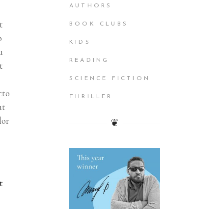
AUTHORS
t
BOOK CLUBS
p
KIDS
u
READING
t
SCIENCE FICTION
cto
THRILLER
ut
lor
❦
t