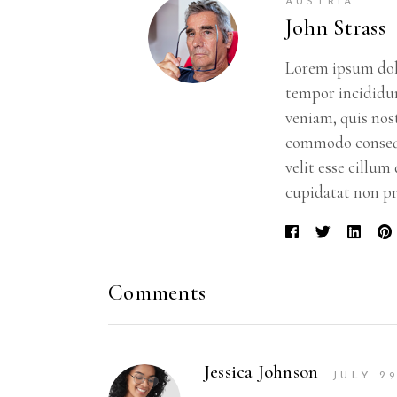
AUSTRIA
John Strass
Lorem ipsum dolo
tempor incididun
veniam, quis nost
commodo consequa
velit esse cillum
cupidatat non pr
Comments
Jessica Johnson
JULY 29