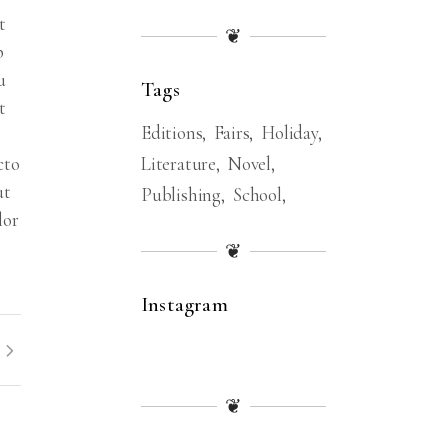
t
❦
p
u
Tags
t
Editions
Fairs
Holiday
cto
Literature
Novel
ut
Publishing
School
lor
❦
Instagram
❦