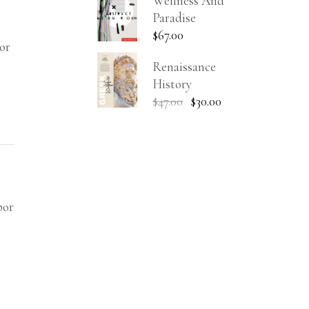
Wellness And
Paradise
$
67.00
lor
Renaissance
History
$
47.00
$
30.00
por