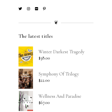
❦
The latest titles
Winter Darkest Tragedy
$
38.00
Symphony Of Trilogy
$
22.00
Wellness And Paradise
$
67.00