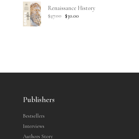
Renaissance History
$
47.00
$
30.00
Publishers
Bestsellers
Interviews
Authors Story